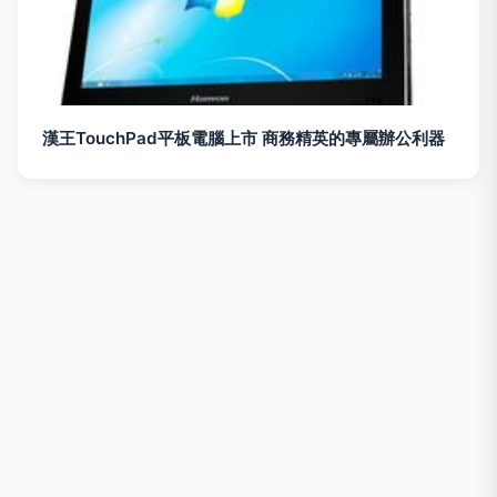
漢王TouchPad平板電腦上市 商務精英的專屬辦公利器