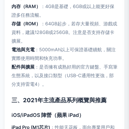
內存（RAM）
：4GB是基礎，6GB或以上能更好保
證多任務流暢。
存儲（ROM）
：64GB起步，若存大量視頻、游戲或
資料，建議128GB或256GB。注意是否支持存儲卡
擴展。
電池與充電
：5000mAh以上可保證基礎續航，關注
實際使用時間和快充功率。
配件與擴展
：是否擁有成熟好用的官方鍵盤、手寫筆
生態系統，以及接口類型（USB-C通用性更強，部
分支持雷電4）。
三、2021年主流產品系列概覽與推薦
iOS/iPadOS 陣營（蘋果 iPad）
iPad Pro (M1芯片)
：性能天花板，面向專業用戶和