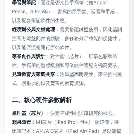
學習與筆記
：關注是否支持手寫筆（如Apple
Pencil、S Pen等），書寫的跟手度、延遲和手感，
以及配套筆記軟件的生態。
輕度辦公與文檔處理
：需要搭配鍵盤使用，因此需關
注官方鍵盤配件的體驗、多任務分屏功能的便捷性，
以及能否流暢運行辦公軟件。
專業創作與設計
：對性能（芯片）、屏幕色彩準確
性、手寫筆的壓感級別和專業軟件適配有極高要求。
兒童教育與家庭共享
：注重堅固耐用性、家長控制模
式、護眼功能以及豐富的教育資源。
二、核心硬件參數解析
處理器（芯片）
：決定平板性能與流暢度的核心。
蘋果陣營
：M1芯片（iPad Pro）性能一騎絕塵，堪
比筆記本；A14/A13芯片（iPad Air/iPad）足以流暢