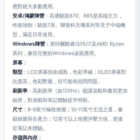
應對絕大多數應用。
安卓/鴻蒙陣營
：高通驍龍870、865是高端主力，
性能強勁；驍龍7系、聯發科天璣系列常見于中端機
型，滿足日常使用。
Windows陣營
：英特爾酷睿i3/i5/i7及AMD Ryzen
系列，兼容完整的Windows桌面應用。
屏幕
：
類型
：LCD屏幕技術成熟，色彩準確；OLED屏幕對
比度高，色彩艷麗，但可能有頻閃問題。
刷新率
：高刷新率（如120Hz）能讓滾動和書寫更加
絲滑，對游戲和筆記體驗提升明顯。
尺寸
：8-9英寸極致便攜；10-11英寸主流之選，兼
顧娛樂與生產力；12英寸以上視覺沖擊力強，更接
近筆記本體驗。
存儲與內存
：