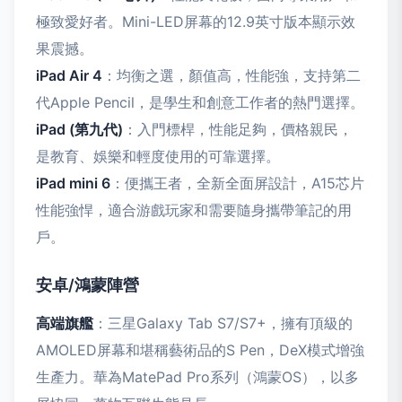
極致愛好者。Mini-LED屏幕的12.9英寸版本顯示效
果震撼。
iPad Air 4
：均衡之選，顏值高，性能強，支持第二
代Apple Pencil，是學生和創意工作者的熱門選擇。
iPad (第九代)
：入門標桿，性能足夠，價格親民，
是教育、娛樂和輕度使用的可靠選擇。
iPad mini 6
：便攜王者，全新全面屏設計，A15芯片
性能強悍，適合游戲玩家和需要隨身攜帶筆記的用
戶。
安卓/鴻蒙陣營
高端旗艦
：三星Galaxy Tab S7/S7+，擁有頂級的
AMOLED屏幕和堪稱藝術品的S Pen，DeX模式增強
生產力。華為MatePad Pro系列（鴻蒙OS），以多