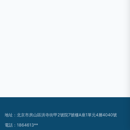
地址：北京市房山區洪寺街甲2號院7號樓A座1單元4層4040號
電話：1864613**