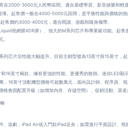
在2000-3000元人民幣區間。適合基礎學習、影音娛樂和輕
薄。起售價一般在4000-5000元區間，是平衡性能與價格的
售價約3000-4000元，適合閱讀、游戲和隨身攜帶。
quid視網膜XDR屏）、強大的M系列芯片和專業級功能。起售價較
元。
列芯片后性能大幅提升。目前主銷型號為13英寸與15英寸，起售價
和16英寸兩款。擁有更強的性能、更優秀的散熱、迷你LED顯示屏
過萬，16英寸頂配機型價格可超數萬元，面向設計師、程序員、
價格會因配置升級（如增加內存、存儲空間）、促銷活動、渠道
策略
、追劇，iPad Air或入門款iPad足矣；如需進行平面設計