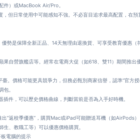
）或MacBook Air/Pro。
度，但日常使用中可能感知不強。不必盲目追求最高配置，在預
e零售店。優勢是保障全新正品、14天無理由退換貨、可享受教育優
蘋果自營旗艦店等。經常在電商大促（如618、雙11）期間推
平臺。價格可能更具競爭力，但務必甄別商家信譽，認準“官方授
調包。
覽器插件，可以歷史價格曲線，判斷當前是否為入手好時機。
“返校季優惠”，購買Mac或iPad可能贈送耳機（如AirPods
師生、教職工等）可以優惠價格購買。
平板電腦的提示