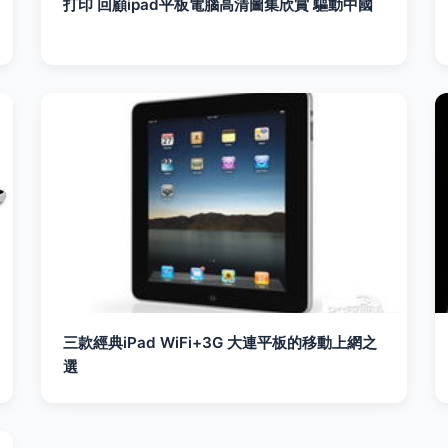
打印 回顧ipad平板電腦高清圖集欣賞 驅動中國
三款經典iPad WiFi+3G 大連平板的移動上網之
選