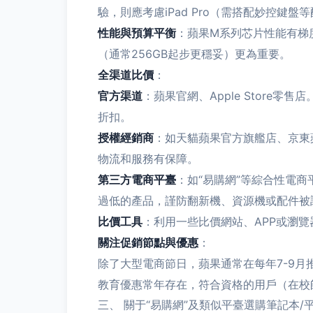
驗，則應考慮iPad Pro（需搭配妙控鍵盤等配件
性能與預算平衡
：蘋果M系列芯片性能有梯
（通常256GB起步更穩妥）更為重要。
全渠道比價
：
官方渠道
：蘋果官網、Apple Stor
折扣。
授權經銷商
：如天貓蘋果官方旗艦店、京東
物流和服務有保障。
第三方電商平臺
：如“易購網”等綜合性電商
過低的產品，謹防翻新機、資源機或配件被
比價工具
：利用一些比價網站、APP或瀏
關注促銷節點與優惠
：
除了大型電商節日，蘋果通常在每年7-9月推出
教育優惠常年存在，符合資格的用戶（在校
三、 關于“易購網”及類似平臺選購筆記本/