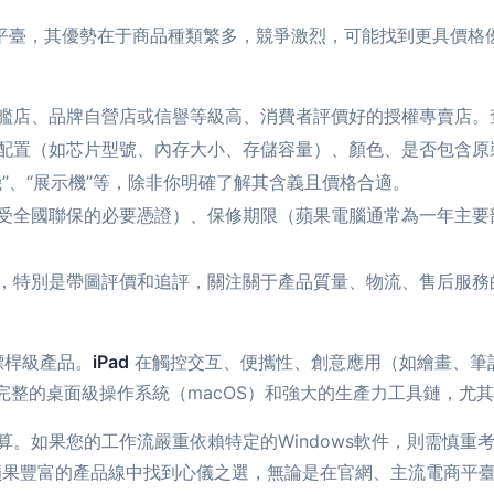
商平臺，其優勢在于商品種類繁多，競爭激烈，可能找到更具價格
艦店、品牌自營店或信譽等級高、消費者評價好的授權專賣店。
配置（如芯片型號、內存大小、存儲容量）、顏色、是否包含原
”、“展示機”等，除非你明確了解其含義且價格合適。
全國聯保的必要憑證）、保修期限（蘋果電腦通常為一年主要部件保
，特別是帶圖評價和追評，關注關于產品質量、物流、售后服務
是標桿級產品。
iPad
在觸控交互、便攜性、創意應用（如繪畫、筆
完整的桌面級操作系統（macOS）和強大的生產力工具鏈，尤
。如果您的工作流嚴重依賴特定的Windows軟件，則需慎重考
蘋果豐富的產品線中找到心儀之選，無論是在官網、主流電商平臺