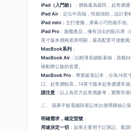
iPad（入門款）
：價格最為親民，起售價通常
iPad Air
：定位中高端，性能強勁，設計更輕
iPad mini
：主打便攜，屏幕小巧性能不俗。起
iPad Pro
：旗艦產品，擁有頂尖的顯示屏（Li
英寸版本價格差異明顯，最高配置可達數萬
MacBook系列
：
MacBook Air
：以輕薄長續航著稱，搭載M系
移動辦公族的首選。
MacBook Pro
：專業級筆記本，分為14英寸
口。起售價較高，14英寸版本起售價通常
請注意
：以上為官方起售價參考，實際市場
二、 蘋果平板電腦與筆記本比價導購核心
明確需求，確定型號
：
用途決定一切
：如果主要用于記筆記、看課件