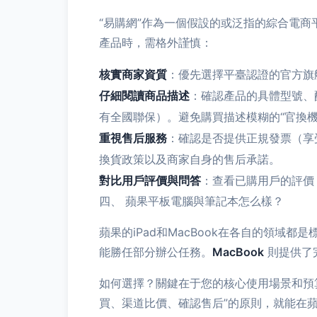
“易購網”作為一個假設的或泛指的綜合電
產品時，需格外謹慎：
核實商家資質
：優先選擇平臺認證的官方旗
仔細閱讀商品描述
：確認產品的具體型號、
有全國聯保）。避免購買描述模糊的“官換機
重視售后服務
：確認是否提供正規發票（享受
換貨政策以及商家自身的售后承諾。
對比用戶評價與問答
：查看已購用戶的評價
四、 蘋果平板電腦與筆記本怎么樣？
蘋果的iPad和MacBook在各自的領域都
能勝任部分辦公任務。
MacBook
則提供了
如何選擇？關鍵在于您的核心使用場景和預算
買、渠道比價、確認售后”的原則，就能在