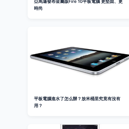
亞馬遜發布金屬版Fire 10平板電腦 更堅固、更
時尚
平板電腦進水了怎么辦？放米桶里究竟有沒有
用？