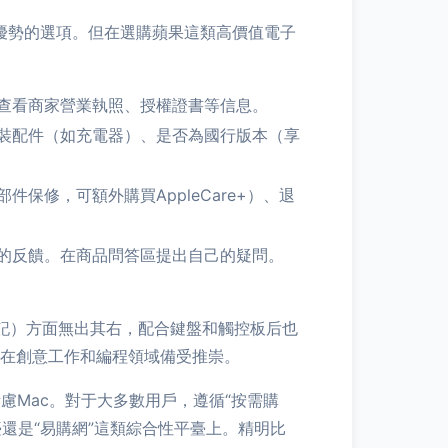
優勢的選項。但在選購蘋果這類高價值電子
查看商家營業執照、授權證書等信息。
裝配件（如充電器）、是否為國行版本（享
修，可額外購買AppleCare+）、退
的反饋。在商品問答區提出自己的疑問。
記）方面無出其右，配合鍵盤和觸控板后也
其在創意工作和編程領域備受推崇。
慮Mac。對于大多數用戶，遵循“按需購
還是“易購網”這類綜合性平臺上。精明比